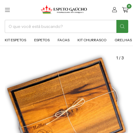
0
KIT ESPETOS
ESPETOS
FACAS
KIT CHURRASCO
GRELHAS
1
/
3